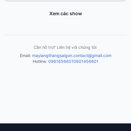
Xem các show
Cần hỗ trợ? Liên hệ với chúng tôi:
Email:
maylangthangsaigon.contact@gmail.com
Hotline:
0961656601
0901456601