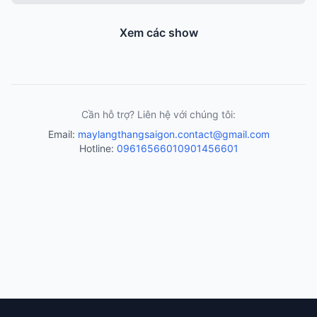
Xem các show
Cần hỗ trợ? Liên hệ với chúng tôi:
Email:
maylangthangsaigon.contact@gmail.com
Hotline:
0961656601
0901456601