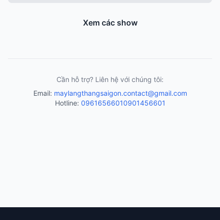
Xem các show
Cần hỗ trợ? Liên hệ với chúng tôi:
Email:
maylangthangsaigon.contact@gmail.com
Hotline:
0961656601
0901456601