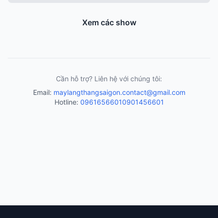
Xem các show
Cần hỗ trợ? Liên hệ với chúng tôi:
Email:
maylangthangsaigon.contact@gmail.com
Hotline:
0961656601
0901456601