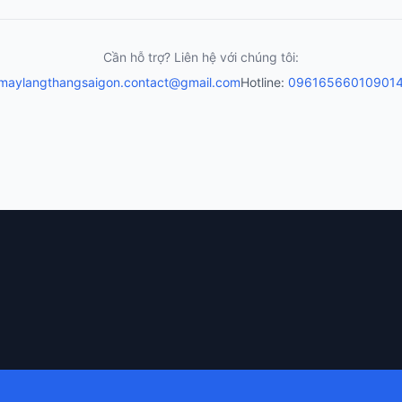
Cần hỗ trợ? Liên hệ với chúng tôi:
maylangthangsaigon.contact@gmail.com
Hotline:
0961656601
0901