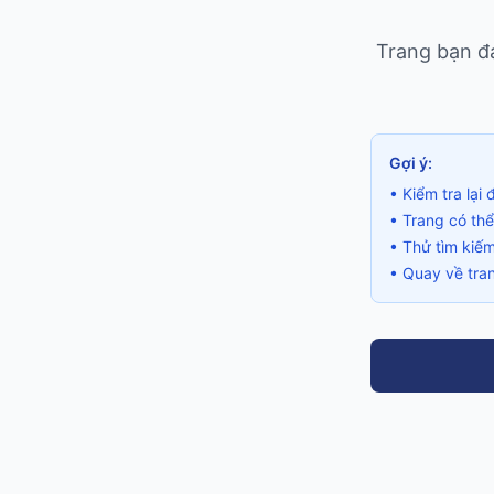
Trang bạn đa
Gợi ý:
• Kiểm tra lạ
• Trang có th
• Thử tìm kiế
• Quay về tran