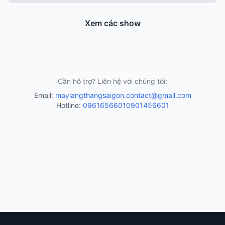
Xem các show
Cần hỗ trợ? Liên hệ với chúng tôi:
Email:
maylangthangsaigon.contact@gmail.com
Hotline:
0961656601
0901456601