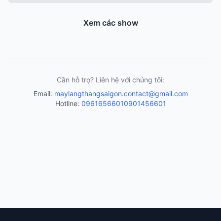
Xem các show
Cần hỗ trợ? Liên hệ với chúng tôi:
Email:
maylangthangsaigon.contact@gmail.com
Hotline:
0961656601
0901456601