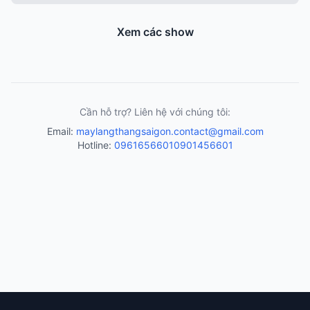
Xem các show
Cần hỗ trợ? Liên hệ với chúng tôi:
Email:
maylangthangsaigon.contact@gmail.com
Hotline:
0961656601
0901456601