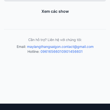
Xem các show
Cần hỗ trợ? Liên hệ với chúng tôi:
Email:
maylangthangsaigon.contact@gmail.com
Hotline:
0961656601
0901456601