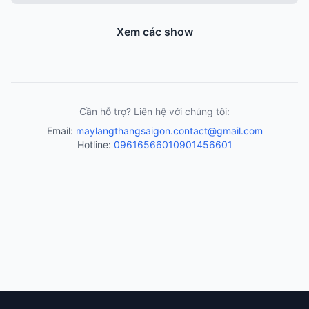
Xem các show
Cần hỗ trợ? Liên hệ với chúng tôi:
Email:
maylangthangsaigon.contact@gmail.com
Hotline:
0961656601
0901456601