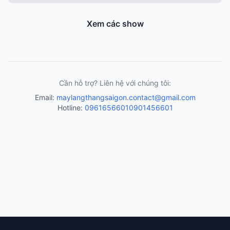
Xem các show
Cần hỗ trợ? Liên hệ với chúng tôi:
Email:
maylangthangsaigon.contact@gmail.com
Hotline:
0961656601
0901456601