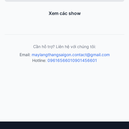
Xem các show
Cần hỗ trợ? Liên hệ với chúng tôi:
Email:
maylangthangsaigon.contact@gmail.com
Hotline:
0961656601
0901456601