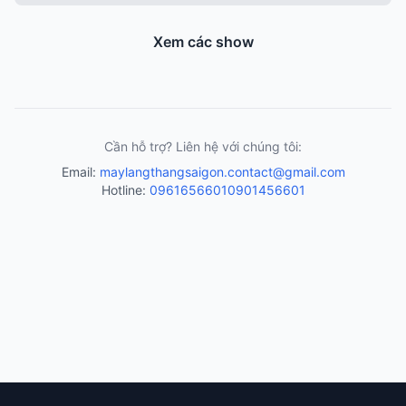
Xem các show
Cần hỗ trợ? Liên hệ với chúng tôi:
Email:
maylangthangsaigon.contact@gmail.com
Hotline:
0961656601
0901456601