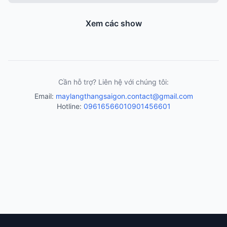
Xem các show
Cần hỗ trợ? Liên hệ với chúng tôi:
Email:
maylangthangsaigon.contact@gmail.com
Hotline:
0961656601
0901456601