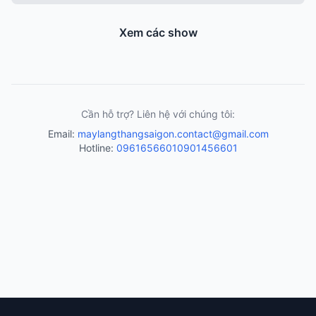
Xem các show
Cần hỗ trợ? Liên hệ với chúng tôi:
Email:
maylangthangsaigon.contact@gmail.com
Hotline:
0961656601
0901456601