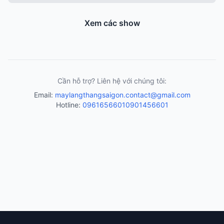
Xem các show
Cần hỗ trợ? Liên hệ với chúng tôi:
Email:
maylangthangsaigon.contact@gmail.com
Hotline:
0961656601
0901456601