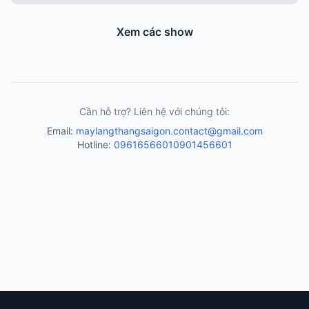
Xem các show
Cần hỗ trợ? Liên hệ với chúng tôi:
Email:
maylangthangsaigon.contact@gmail.com
Hotline:
0961656601
0901456601