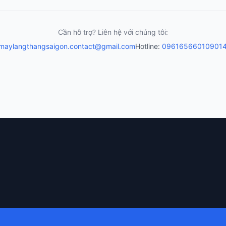
Cần hỗ trợ? Liên hệ với chúng tôi:
maylangthangsaigon.contact@gmail.com
Hotline:
0961656601
0901