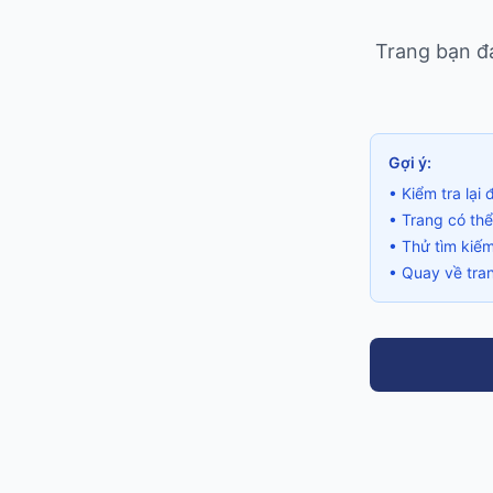
Trang bạn đa
Gợi ý:
• Kiểm tra lạ
• Trang có th
• Thử tìm kiế
• Quay về tran