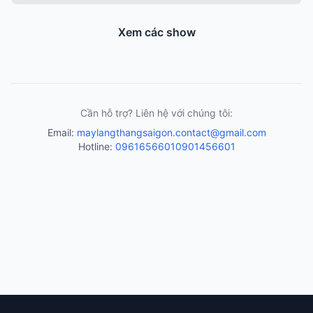
Xem các show
Cần hỗ trợ? Liên hệ với chúng tôi:
Email:
maylangthangsaigon.contact@gmail.com
Hotline:
0961656601
0901456601