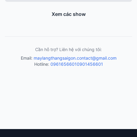
Xem các show
Cần hỗ trợ? Liên hệ với chúng tôi:
Email:
maylangthangsaigon.contact@gmail.com
Hotline:
0961656601
0901456601