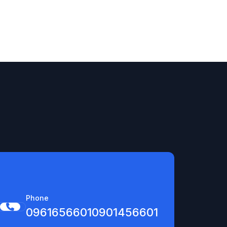
Phone
0961656601
0901456601