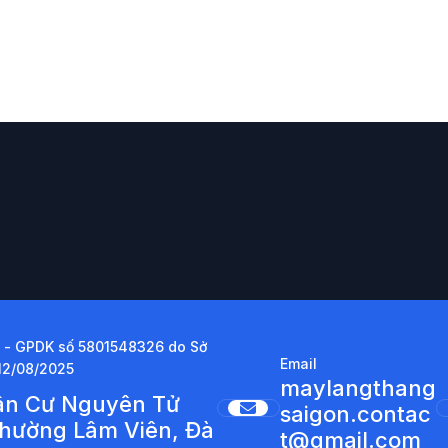
 - GPDK số 5801548326 do Sở
Email
12/08/2025
maylangthang
Dân Cư Nguyên Tử
saigon.contac
Phường Lâm Viên, Đà
t@gmail.com