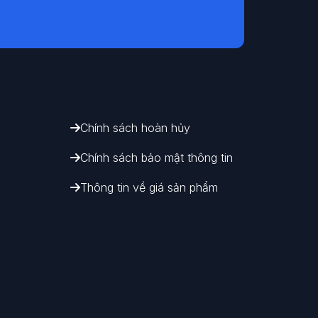
Liên hệ với chúng tôi
Chính sách hoàn hủy
Chúng tôi luôn sẵn sàng hỗ trợ!
Chính sách bảo mật thông tin
Hotline
0961 656 601
0901 456 601
Thông tin về giá sản phẩm
Nhắn tin Messenger
Hỗ trợ nhanh qua Messenger
Chat Zalo
Z
Hỗ trợ nhanh qua Zalo